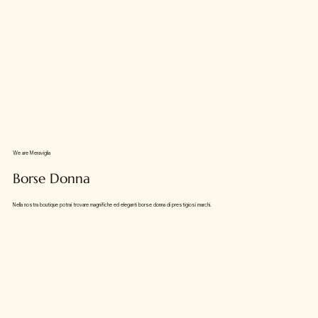
We are Meraviglia
Borse Donna
Nella nostra boutique potrai trovare magnifiche ed eleganti borse donna di prestigiosi marchi.